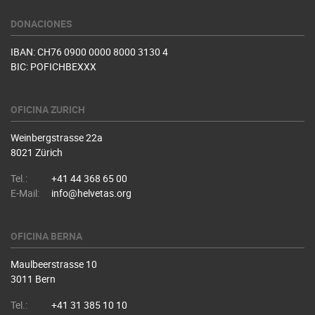
DONACIONES
IBAN: CH76 0900 0000 8000 3130 4
BIC: POFICHBEXXX
OFICINA ZURICH
Weinbergstrasse 22a
8021 Zürich
Tel.:
+41 44 368 65 00
E-Mail:
info@helvetas.org
OFICINA BERNA
Maulbeerstrasse 10
3011 Bern
Tel.:
+41 31 385 10 10