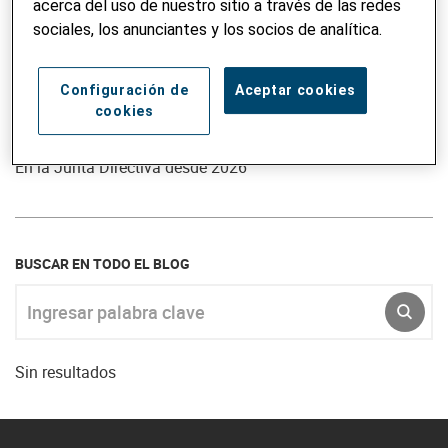
acerca del uso de nuestro sitio a través de las redes
sociales, los anunciantes y los socios de analítica.
Configuración de
Aceptar cookies
Miembro de la Junta Directiva
cookies
Robert Mardini
En la Junta Directiva desde 2026
BUSCAR EN TODO EL BLOG
Ingresar palabra clave
ENVI
Sin resultados