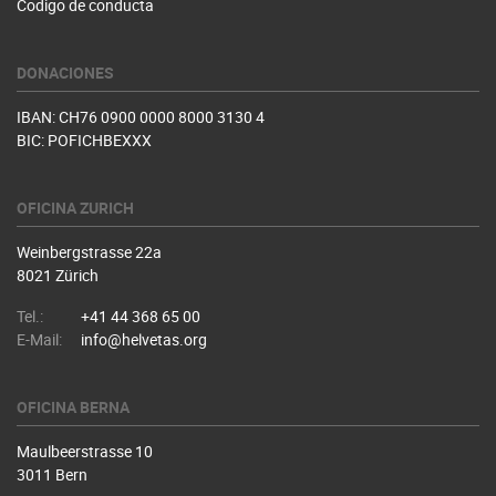
Codigo de conducta
DONACIONES
IBAN: CH76 0900 0000 8000 3130 4
BIC: POFICHBEXXX
OFICINA ZURICH
Weinbergstrasse 22a
8021 Zürich
Tel.:
+41 44 368 65 00
E-Mail:
info@helvetas.org
OFICINA BERNA
Maulbeerstrasse 10
3011 Bern