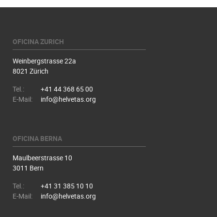
OFICINA ZURICH
Weinbergstrasse 22a
8021 Zürich
Tel.:
+41 44 368 65 00
E-Mail:
info@helvetas.org
OFICINA BERNA
Maulbeerstrasse 10
3011 Bern
Tel.:
+41 31 385 10 10
E-Mail:
info@helvetas.org