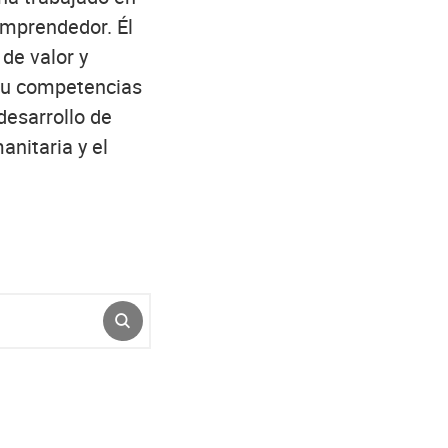
emprendedor. Él
de valor y
 Su competencias
desarrollo de
nitaria y el
ENVIAR