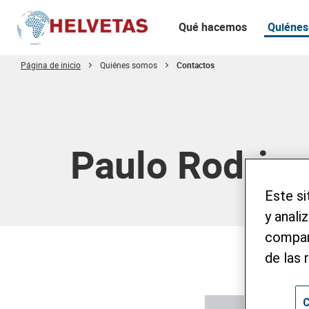
Qué hacemos
Quiénes
Página de inicio
Quiénes somos
Contactos
Tabla de contenido
Paulo Rodrig
Este si
y anali
compart
de las 
C