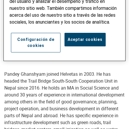
del usuario y analizar el desempeño y tráfico en
nuestro sitio web. También compartimos información
acerca del uso de nuestro sitio a través de las redes
sociales, los anunciantes y los socios de analítica.
Responsable de desarrollo de negocios
Ghanashyam Pandey, MA
Configuración de
Aceptar cookies
cookies
Ghanshyam.Pandey@helvetas.org
Pandey Ghanshyam joined Helvetas in 2003. He has
headed the Trail Bridge South-South Cooperation Unit in
Nepal since 2016. He holds an MA in Social Science and
around 30 years of experience in international development
among others in the field of good governance, planning,
project operation, and business development in different
parts of Nepal and abroad. He has specific experience in
infrastructure development such as green roads, trail