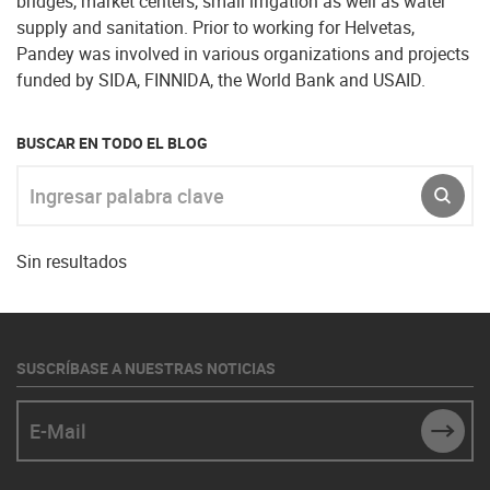
bridges, market centers, small irrigation as well as water
supply and sanitation. Prior to working for Helvetas,
Pandey was involved in various organizations and projects
funded by SIDA, FINNIDA, the World Bank and USAID.
BUSCAR EN TODO EL BLOG
Ingresar palabra clave
ENVI
Sin resultados
SUSCRÍBASE A NUESTRAS NOTICIAS
E-Mail
SUBM