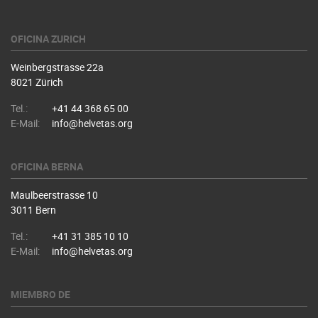
OFICINA ZURICH
Weinbergstrasse 22a
8021 Zürich
Tel.:
+41 44 368 65 00
E-Mail:
info@helvetas.org
OFICINA BERNA
Maulbeerstrasse 10
3011 Bern
Tel.:
+41 31 385 10 10
E-Mail:
info@helvetas.org
MIEMBRO DE