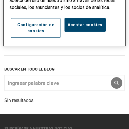
acerca del uso de nuestro sitio a través de las redes
sociales, los anunciantes y los socios de analítica.
Configuración de
Aceptar cookies
Dina Pomeranz, Prof. Dr.
cookies
En la Junta Directiva desde 2020
BUSCAR EN TODO EL BLOG
Ingresar palabra clave
ENVI
Sin resultados
SUSCRÍBASE A NUESTRAS NOTICIAS