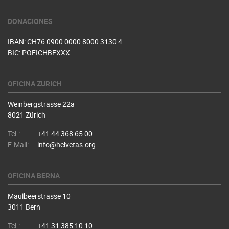
DONACIONES
IBAN: CH76 0900 0000 8000 3130 4
BIC: POFICHBEXXX
OFICINA ZURICH
Weinbergstrasse 22a
8021 Zürich
Tel.:
+41 44 368 65 00
E-Mail:
info@helvetas.org
OFICINA BERNA
Maulbeerstrasse 10
3011 Bern
Tel.:
+41 31 385 10 10