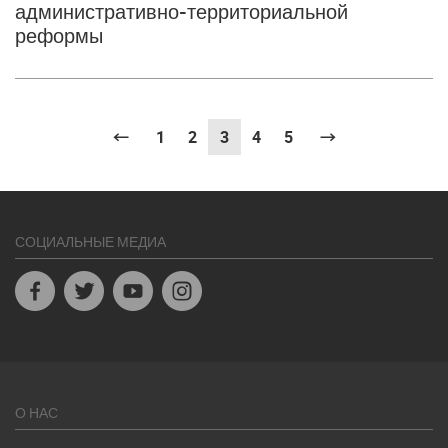
административно-территориальной
реформы
Pagination.Previous
1
2
3
(sr.pagination.current)
4
5
Pagination.Nex
СОЦИАЛЬНЫЕ МЕДИА
Facebook
Twitter
Youtube
Instagram
О НАС