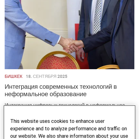
БИШКЕК
18. СЕНТЯБРЯ 2025
Интеграция современных технологий в
неформальное образование
Интеграция цифровых технологий в неформальное
образование создают основу для эффективного
This website uses cookies to enhance user
взаимодействия ...
experience and to analyze performance and traffic on
our website. We also share information about your use