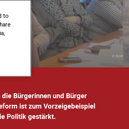
e
d to
share
a,
© DLDP
e die Bürgerinnen und Bürger
Reform ist zum Vorzeigebeispiel
 Politik gestärkt.