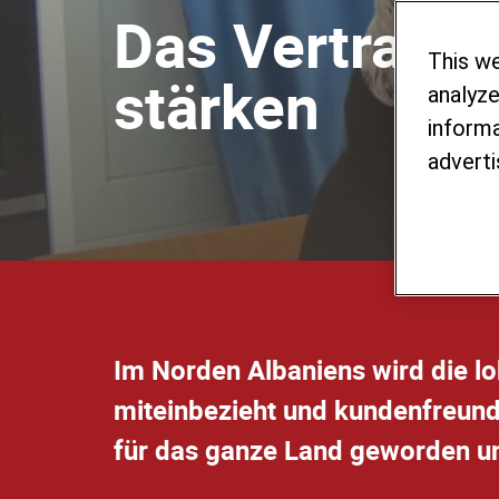
Das Vertrauen
This w
stärken
analyze
informa
adverti
Im Norden Albaniens wird die lo
miteinbezieht und kundenfreundl
für das ganze Land geworden und