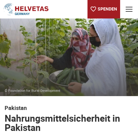
SPENDEN
Inhaltsverzeichnis
Nahrungsmittelsicherheit in Pakistan
© Foundation for Rural Development
Pakistan
Nahrungsmittelsicherheit in
Pakistan