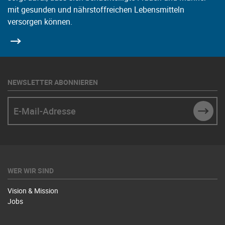
mit gesunden und nährstoffreichen Lebensmitteln
versorgen können.
NEWSLETTER ABONNIEREN
E-Mail-Adresse
SUBM
WER WIR SIND
Vision & Mission
Jobs