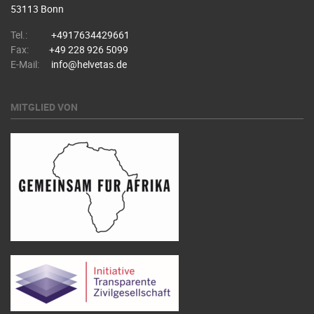
53113 Bonn
Tel.:
+4917634429661
Fax:
+49 228 926 5099
E-Mail:
info@helvetas.de
MITGLIED VON