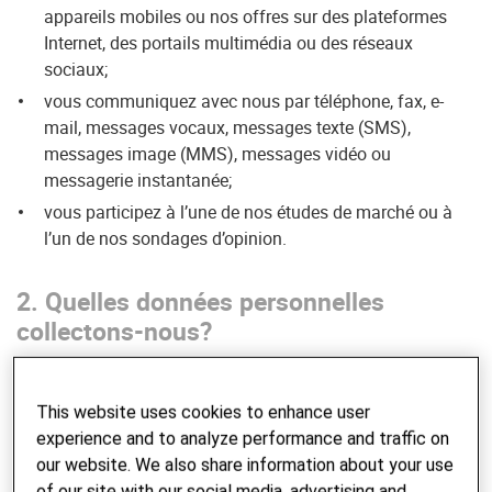
appareils mobiles ou nos offres sur des plateformes
Internet, des portails multimédia ou des réseaux
sociaux;
vous communiquez avec nous par téléphone, fax, e-
mail, messages vocaux, messages texte (SMS),
messages image (MMS), messages vidéo ou
messagerie instantanée;
vous participez à l’une de nos études de marché ou à
l’un de nos sondages d’opinion.
2. Quelles données personnelles
collectons-nous?
Nous collectons les données personnelles que vous nous
fournissez ou qui sont générées automatiquement ou
This website uses cookies to enhance user
saisies manuellement dans le cadre de votre contact avec
experience and to analyze performance and traffic on
Helvetas. Concernant la coopération avec Corris AG,
our website. We also share information about your use
veuillez vous référer à
la déclaration complémentaire sur la
of our site with our social media, advertising and