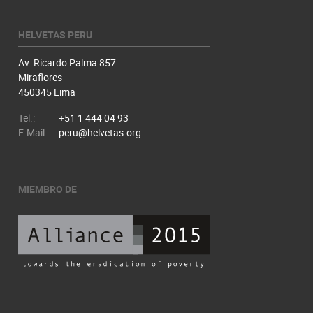
HELVETAS PERU
Av. Ricardo Palma 857
Miraflores
450345 Lima
Tel.:
+51 1 444 04 93
E-Mail:
peru@helvetas.org
MIEMBRO DE