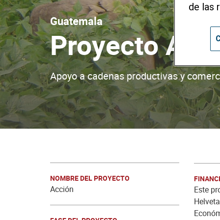
de las 
Guatemala
Proyecto Acc
C
Apoyo a cadenas productivas y comerci
NOMBRE DEL PROYECTO
FINANC
Acción
Este pr
Helveta
Económi