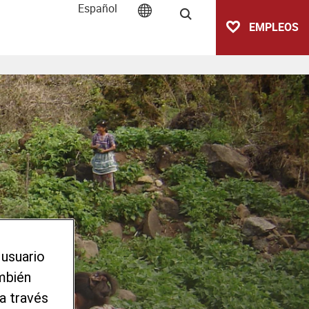
Español
Buscar
EMPLEOS
 usuario
ambién
a través