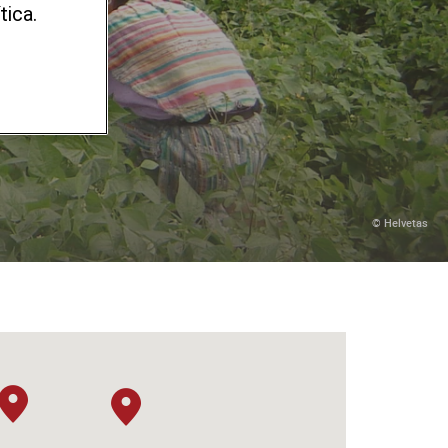
tica.
© Helvetas