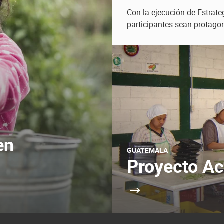
Con la ejecución de Estrate
participantes sean protagon
en
GUATEMALA
Proyecto Ac