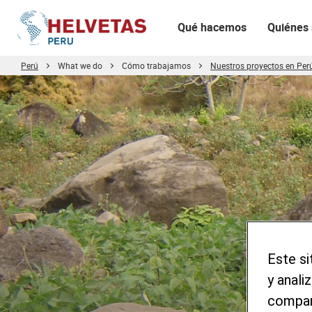
Qué hacemos
Quiénes
Perú
What we do
Cómo trabajamos
Nuestros proyectos en Per
Tabla de contenido
Proyecto Acción
Conoce más información sobre el proyecto
Este si
y anali
compart