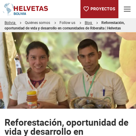
PROYECTOS
Bolivia
Quiénes somos
Follow us
Blog
Reforestación,
oportunidad de vida y desarrollo en comunidades de Riberalta | Helvetas
Tabla de contenido
Reforestación, oportunidad de vida y desarrollo en comunidades
Reforestación, oportunidad de
vida y desarrollo en