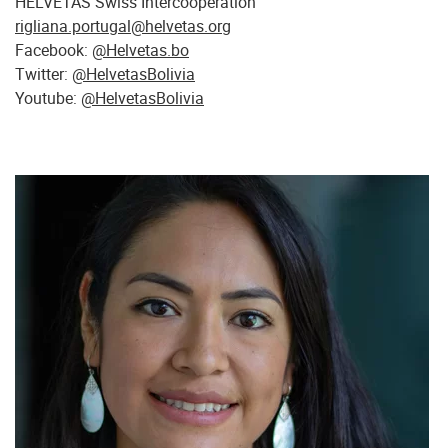
HELVETAS Swiss Intercooperation
rigliana.portugal@helvetas.org
Facebook:
@Helvetas.bo
Twitter:
@HelvetasBolivia
Youtube:
@HelvetasBolivia