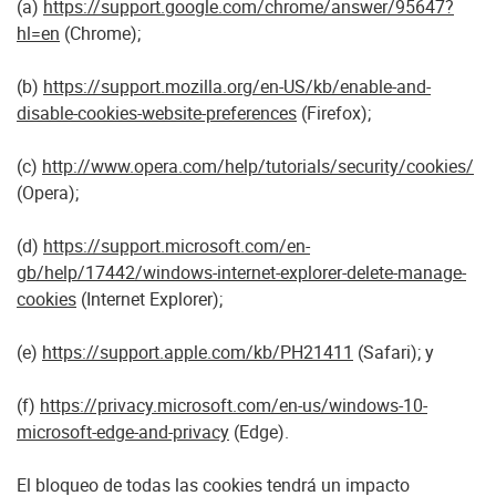
(a)
https://support.google.com/chrome/answer/95647?
hl=en
(Chrome);
(b)
https://support.mozilla.org/en-US/kb/enable-and-
disable-cookies-website-preferences
(Firefox);
(c)
http://www.opera.com/help/tutorials/security/cookies/
(Opera);
(d)
https://support.microsoft.com/en-
gb/help/17442/windows-internet-explorer-delete-manage-
cookies
(Internet Explorer);
(e)
https://support.apple.com/kb/PH21411
(Safari); y
(f)
https://privacy.microsoft.com/en-us/windows-10-
microsoft-edge-and-privacy
(Edge).
El bloqueo de todas las cookies tendrá un impacto