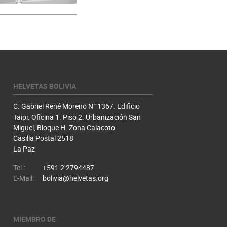
HELVETAS BOLIVIA
C. Gabriel René Moreno N° 1367. Edificio
Taipi. Oficina 1. Piso 2. Urbanización San
Miguel, Bloque H. Zona Calacoto
Casilla Postal 2518
La Paz
Tel.:
+591 2 2794487
E-Mail:
bolivia@helvetas.org
MIEMBRO DE