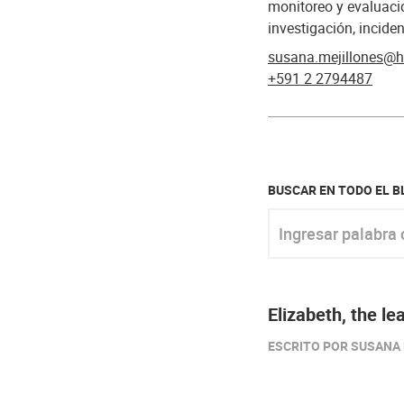
monitoreo y evaluaci
investigación, inciden
susana.mejillones@h
+591 2 2794487
BUSCAR EN TODO EL 
Ingresar palabra clav
Elizabeth, the l
ESCRITO POR SUSANA M