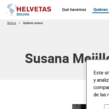
Qué hacemos
Quiénes
Bolivia
Quiénes somos
Tabla de contenido
Susana Mejil
Este si
y anali
compart
de las 