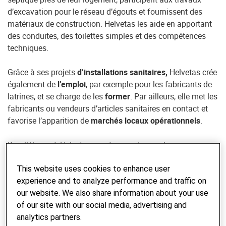
d’excavation pour le réseau d’égouts et fournissent des
matériaux de construction. Helvetas les aide en apportant
des conduites, des toilettes simples et des compétences
techniques.
Grâce à ses projets
d’installations sanitaires,
Helvetas crée
également de
l’emploi
, par exemple pour les fabricants de
latrines, et se charge de les
former
. Par ailleurs, elle met les
fabricants ou vendeurs d’articles sanitaires en contact et
favorise l’apparition de
marchés locaux opérationnels
.
Parallèlement, Helvetas montre que de simples mesures
peuvent améliorer la situation. Se laver les mains, par
exemple. Lorsque les gens lavent régulièrement leurs
This website uses cookies to enhance user
mains, le nombre d’infections diminue de moitié! Helvetas
experience and to analyze performance and traffic on
identifie les facteurs qui induisent un
changement de
our website. We also share information about your use
comportement
en termes d’hygiène, de lavage des mains
of our site with our social media, advertising and
et d’utilisation des WC, notamment les normes sociales, et
analytics partners.