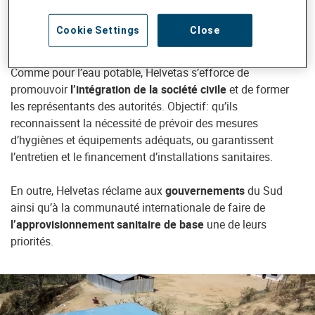
organise des campagnes adaptées à la région et à la
population dans les pays d’Afrique, d’Asie et d’Amérique
Cookie Settings
Close
latine où elle encadre des projets.
Comme pour l’eau potable, Helvetas s’efforce de
promouvoir
l’intégration de la société civile
et de former
les représentants des autorités. Objectif: qu’ils
reconnaissent la nécessité de prévoir des mesures
d’hygiènes et équipements adéquats, ou garantissent
l’entretien et le financement d’installations sanitaires.
En outre, Helvetas réclame aux
gouvernements
du Sud
ainsi qu’à la communauté internationale de faire de
l’approvisionnement sanitaire de base
une de leurs
priorités.