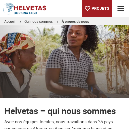
PROJETS
Accueil
Qui nous sommes
À propos de nous
Table des matières
Helvetas – qui nous sommes
Découvrir Helvetas
Helvetas – qui nous sommes
Avec nos équipes locales, nous travaillons dans 35 pays
partenaires en Afrique, en Asie, en Amérique latine et en