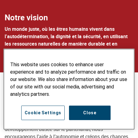
Notre vision
Un monde juste, où les êtres humains vivent dans
l’autodétermination, la dignité et la sécurité, en utilisant
les ressources naturelles de manière durable et en
.
prenant soin de l’environnement
This website uses cookies to enhance user
experience and to analyze performance and traffic on
our website. We also share information about your use
Notre ambition
of our site with our social media, advertising and
analytics partners.
Helvetas soutient des personnes et des communautés
défavorisées dans des pays en développement et en
Cookie Settings
Close
transition qui souhaitent améliorer activement leurs
conditions de vie. Misant sur une coopération au
développement basée sur le partenariat, nous
encourageons l’aide à l’autonomie et créons des chances