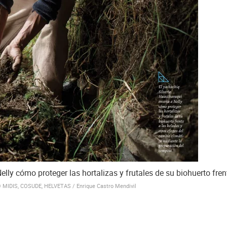
ly cómo proteger las hortalizas y frutales de su biohuerto fren
 MIDIS, COSUDE, HELVETAS / Enrique Castro Mendivil