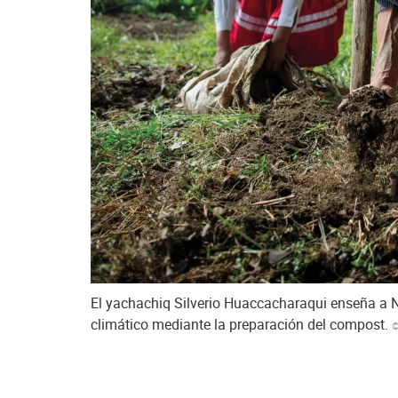
El yachachiq Silverio Huaccacharaqui enseña a Nel
climático mediante la preparación del compost.
©