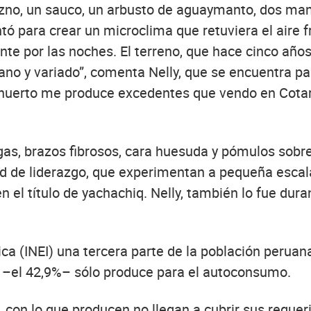
razno, un sauco, un arbusto de aguaymanto, dos man
ntó para crear un microclima que retuviera el aire f
te por las noches. El terreno, que hace cinco año
 y variado”, comenta Nelly, que se encuentra par
ohuerto me produce excedentes que vendo en Cotar
argas, brazos fibrosos, cara huesuda y pómulos sobr
d de liderazgo, que experimentan a pequeña escal
 el título de yachachiq. Nelly, también lo fue dur
tica (INEI) una tercera parte de la población peru
tad –el 42,9%– sólo produce para el autoconsumo.
on lo que producen no llegan a cubrir sus requer