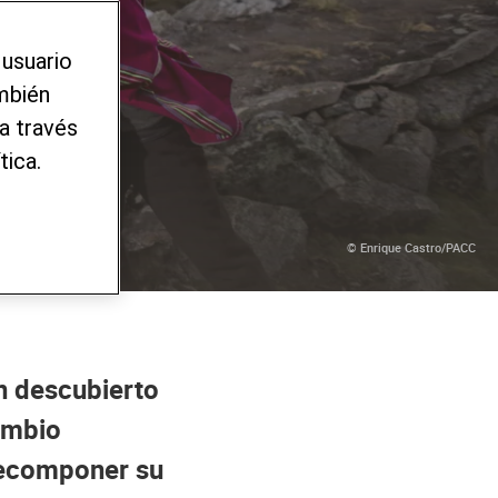
turo
 usuario
ambién
a través
tica.
© Enrique Castro/PACC
n descubierto
ambio
 recomponer su