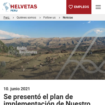
EMPLEOS
Perú
Quiénes somos
Follow us
Noticias
Tabla de contenido
Se presentó el plan de implementación de Nuestro Desafío Climá
10. junio 2021
Se presentó el plan de
implementación de Nuestro