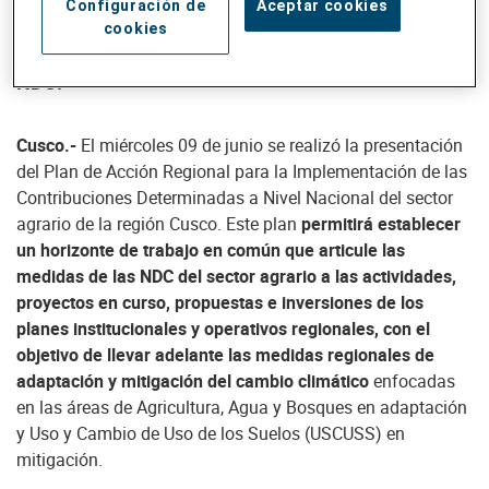
Configuración de
Aceptar cookies
presupuesto de S/. 1 866 235 805 al 2025 para
cookies
actividades operativas y proyectos articulados a las
NDC.
Cusco.-
El miércoles 09 de junio se realizó la presentación
del Plan de Acción Regional para la Implementación de las
Contribuciones Determinadas a Nivel Nacional del sector
agrario de la región Cusco. Este plan
permitirá establecer
un horizonte de trabajo en común que articule las
medidas de las NDC del sector agrario a las actividades,
proyectos en curso, propuestas e inversiones de los
planes institucionales y operativos regionales, con el
objetivo de llevar adelante las medidas regionales de
adaptación y mitigación del cambio climático
enfocadas
en las áreas de Agricultura, Agua y Bosques en adaptación
y Uso y Cambio de Uso de los Suelos (USCUSS) en
mitigación.