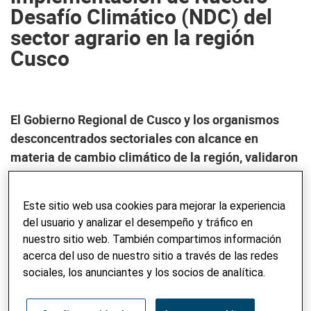
Desafío Climático (NDC) del
sector agrario en la región
Cusco
El Gobierno Regional de Cusco y los organismos
desconcentrados sectoriales con alcance en
materia de cambio climático de la región, validaron
las medidas de adaptación y mitigación de las NDC
alineadas a sus planes institucionales y operativos,
Este sitio web usa cookies para mejorar la experiencia
según la normativa vigente, y que fueran
del usuario y analizar el desempeño y tráfico en
presentadas en el plan de implementación de las
nuestro sitio web. También compartimos información
NDC del sector agrario. Las acciones se realizan en
acerca del uso de nuestro sitio a través de las redes
coordinación con la Dirección General de Asuntos
sociales, los anunciantes y los socios de analítica.
Ambientales Agrarios del MIDAGRI y el Gobierno
Regional de Cusco, que ha estimado un