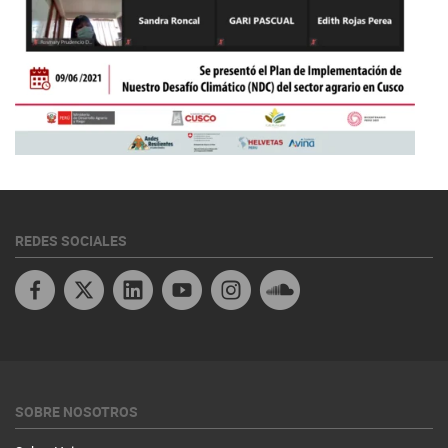
REDES SOCIALES
Facebook
X
Linkedin
Youtube Peru
Instagram
Soundcloud
SOBRE NOSOTROS