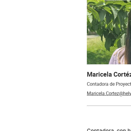
Maricela Cort
Contadora de Proyec
Maricela.Cortez@helv
Contadora, con h