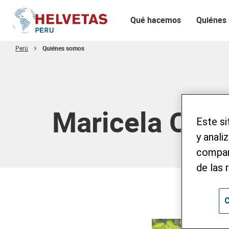
Qué hacemos
Quiénes
Perú
Quiénes somos
Tabla de contenido
Maricela Cor
Este si
y anali
compart
de las 
C