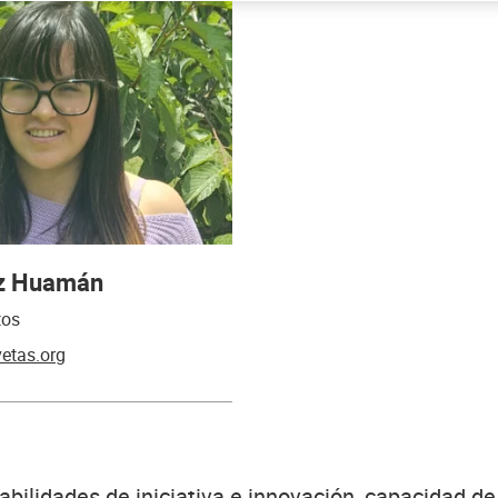
éz Huamán
tos
etas.org
abilidades de iniciativa e innovación, capacidad d