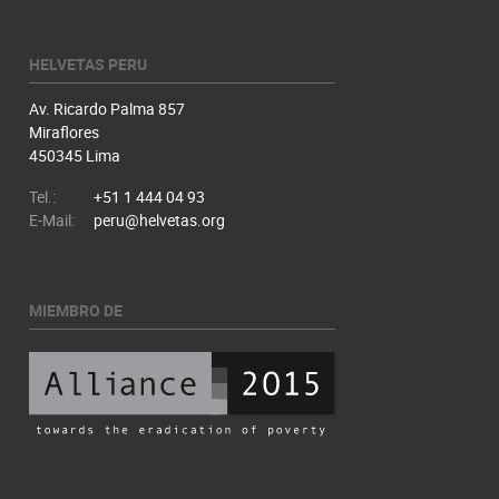
HELVETAS PERU
Av. Ricardo Palma 857
Miraflores
450345 Lima
Tel.:
+51 1 444 04 93
E-Mail:
peru@helvetas.org
MIEMBRO DE