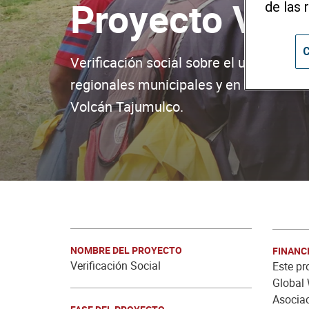
Proyecto Veri
de las 
C
Verificación social sobre el uso de inc
regionales municipales y en la zona co
Volcán Tajumulco.
NOMBRE DEL PROYECTO
FINANC
Verificación Social
Este pr
Global 
Asociac