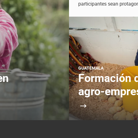
participantes sean protagon
GUATEMALA
Formación d
en
agro-empre