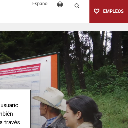
Español
Buscar
EMPLEOS
 usuario
ambién
a través