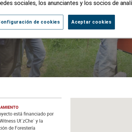
ficación Social
redes sociales, los anunciantes y los socios de analí
onfiguración de cookies
Aceptar cookies
entivos forestales en parques
munitaria de veda definitiva del
IAMIENTO
oyecto está financiado por
Witness Ut´zChe´ y la
ión de Forestería