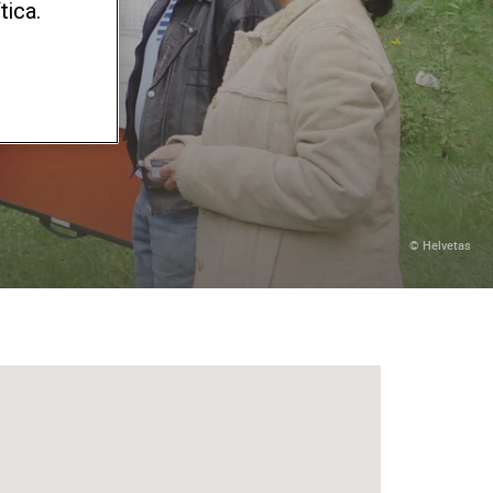
tica.
© Helvetas