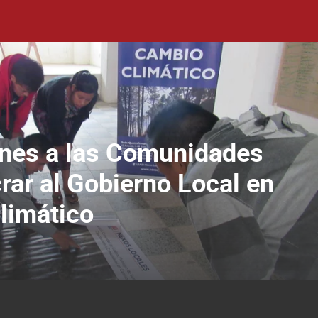
ones a las Comunidades
rar al Gobierno Local en
limático