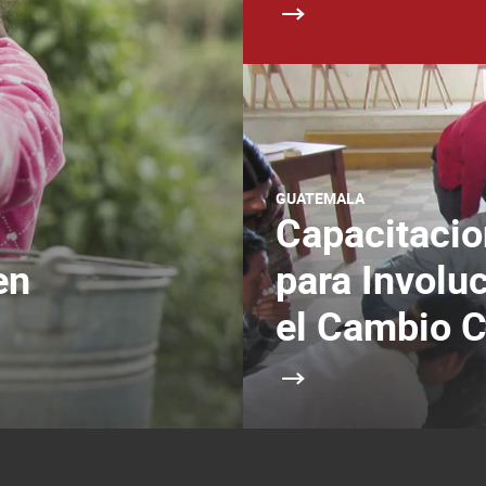
GUATEMALA
Capacitaci
para Involuc
en
el Cambio C