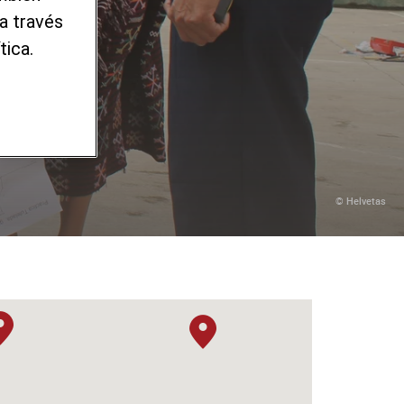
 de
a través
tica.
© Helvetas