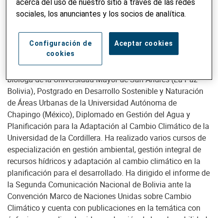
acerca del uso de nuestro sitio a través de las redes
sociales, los anunciantes y los socios de analítica.
María Reneé Pinto
Configuración de
Aceptar cookies
cookies
Líder Técnico Nacional en Bolivia del Proyecto Regional
Andes Resilientes al Cambio Climático, de profesión
bióloga de la Universidad Mayor de San Andrés (La Paz –
Bolivia), Postgrado en Desarrollo Sostenible y Naturación
de Áreas Urbanas de la Universidad Autónoma de
Chapingo (México), Diplomado en Gestión del Agua y
Planificación para la Adaptación al Cambio Climático de la
Universidad de la Cordillera. Ha realizado varios cursos de
especialización en gestión ambiental, gestión integral de
recursos hídricos y adaptación al cambio climático en la
planificación para el desarrollado. Ha dirigido el informe de
la Segunda Comunicación Nacional de Bolivia ante la
Convención Marco de Naciones Unidas sobre Cambio
Climático y cuenta con publicaciones en la temática con