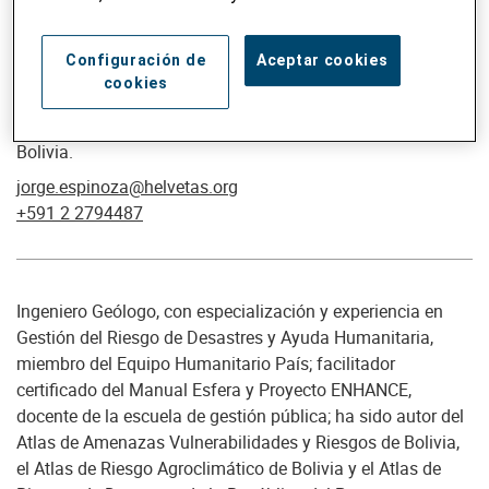
Configuración de
Aceptar cookies
cookies
Jorge Espinoza
Coordinador del Consorcio de Agencias Humanitarias en
Bolivia.
jorge.espinoza@helvetas.org
+591 2 2794487
Ingeniero Geólogo, con especialización y experiencia en
Gestión del Riesgo de Desastres y Ayuda Humanitaria,
miembro del Equipo Humanitario País; facilitador
certificado del Manual Esfera y Proyecto ENHANCE,
docente de la escuela de gestión pública; ha sido autor del
Atlas de Amenazas Vulnerabilidades y Riesgos de Bolivia,
el Atlas de Riesgo Agroclimático de Bolivia y el Atlas de