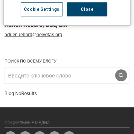
Cookie Settings
Close
Adrien Rebord, BSc, EM
adrien.rebord@helvetas.org
ПОИСК ПО ВСЕМУ БЛОГУ
Введите ключевое слово
SR.S
Blog.NoResults
СОЦИАЛЬНЫЕ МЕДИА