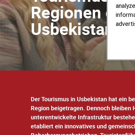
Regionen des 
analyze
informa
Usbekistan
adverti
Der Tourismus in Usbekistan hat ein b
Region beigetragen. Dennoch bleiben 
unterentwickelte Infrastruktur bestehe
etabliert ein innovatives und gemeins