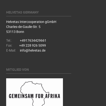
HELVETAS GERMANY
Helvetas Intercooperation gGmbH
Charles-de-Gaulle-Str. 5
53113 Bonn
Tel.:
+4917634429661
Fax:
+49 228 926 5099
E-Mail:
info@helvetas.de
MITGLIED VON