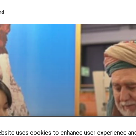
nd
kistan
icklung in drei
ebsite uses cookies to enhance user experience an