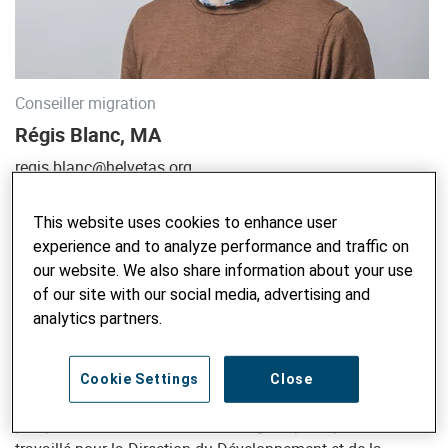
Conseiller migration
Régis Blanc, MA
regis.blanc@helvetas.org
This website uses cookies to enhance user
experience and to analyze performance and traffic on
Régis Blanc a rejoint Helvetas en 2020 en tant que
our website. We also share information about your use
conseiller en migration. Régis a commencé sa carrière dans
of our site with our social media, advertising and
le domaine de la migration en 2011 et bénéficie d'une
analytics partners.
expérience internationale acquise en Afrique, Amérique
latine et Asie du Sud. Son expertise thématique comprend
la migration et le développement, la migration de main-
Cookie Settings
Close
d'œuvre, le recrutement équitable et la protection dans une
perspective d'aide humanitaire. Régis a principalement