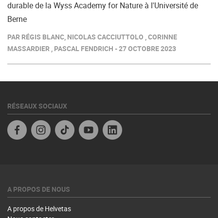
durable de la Wyss Academy for Nature à l'Université de
Berne
PAR RÉGIS BLANC, NICOLAS CACCIUTTOLO , CORINNE
MASSARDIER , PASCAL FENDRICH - 27 OCTOBRE 2023
RÉSEAUX SOCIAUX
Facebook
Instagram
TikTok
YouTube
Linkedin
A PROPOS DE NOUS
A propos de Helvetas