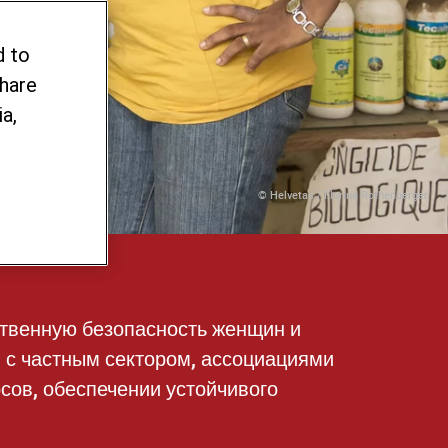
d to
share
a,
© Helvetas / Flurina Rothenberger
ственную безопасность женщин и
 с частным сектором, ассоциациями
сов, обеспечении устойчивого