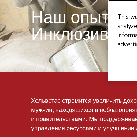
Наш опыт: Ус
This w
Инклюзивная
analyze
informa
adverti
Хельветас стремится увеличить дох
мужчин, находящихся в неблагоприя
и правительствами. Мы поддерживаем
управления ресурсами и улучшении 