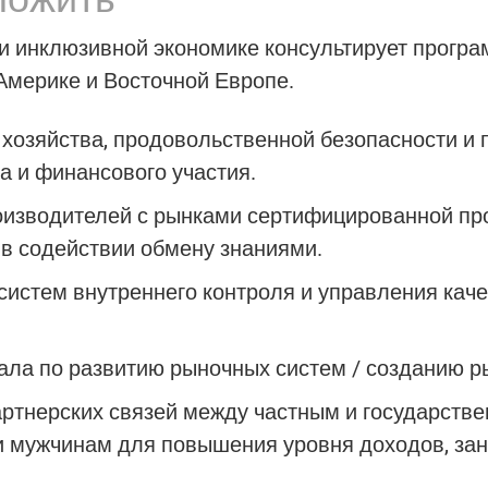
 и инклюзивной экономике консультирует програ
 Америке и Восточной Европе.
 хозяйства
,
продовольственной безопасности и 
ра и финансового участия.
оизводителей с рынками сертифицированной п
 в содействии обмену знаниями.
систем внутреннего контроля и управления кач
ала по
развитию рыночных систем
/ созданию р
ртнерских связей между ч
астным и государств
 мужчинам для повышения уровня доходов, зан