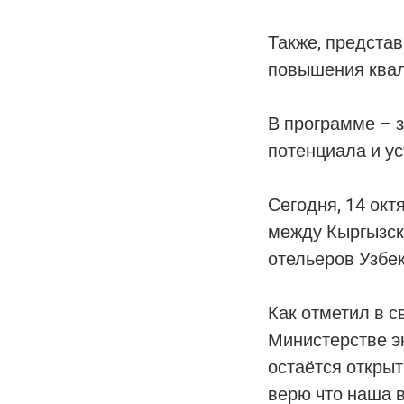
Также, предста
повышения квал
В программе – 
потенциала и у
Сегодня, 14 ок
между Кыргызск
отельеров Узбек
Как отметил в 
Министерстве э
остаётся открыт
верю что наша 