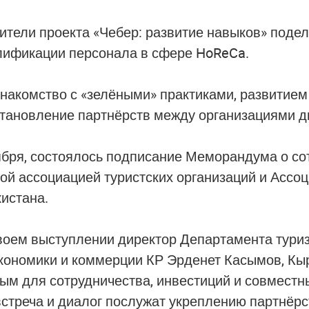
вители проекта «Чебер: развитие навыков» поде
ификации персонала в сфере HoReCa.
знакомство с «зелёными» практиками, развитием
становление партнёрств между организациями дв
тября, состоялось подписание Меморандума о со
ой ассоциацией туристских организаций и Ассо
истана.
своем выступлении директор Департамента тури
кономики и коммерции КР Эрденет Касымов, Кы
ым для сотрудничества, инвестиций и совместн
встреча и диалог послужат укреплению партнёр