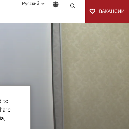
Русский
Поиск
ВАКАНСИИ
d to
share
для
a,