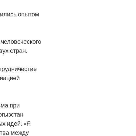
лились опытом
 человеческого
ух стран.
трудничестве
циацией
зма при
ргызстан
ых идей. «Я
ства между