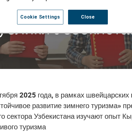
ей туристическог
Cookie Settings
Close
ублики Узбекиста
ктября 2025 года, в рамках швейцарских
тойчивое развитие зимнего туризма» пр
го сектора Узбекистана изучают опыт Кы
ивого туризма