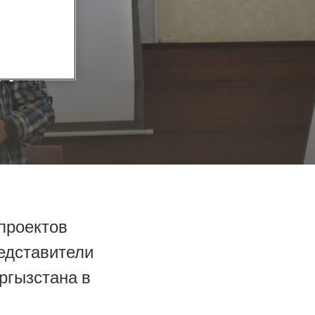
о
н
 проектов
едставители
ргызстана в