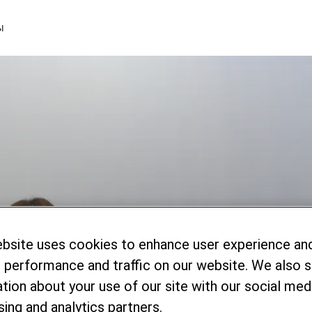
ы
ского сектора Республики Узбекистан
ebsite uses cookies to enhance user experience an
 performance and traffic on our website. We also 
й обменный тур 
tion about your use of our site with our social medi
sing and analytics partners.