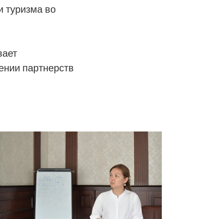
и туризма во
вает
ении партнерств