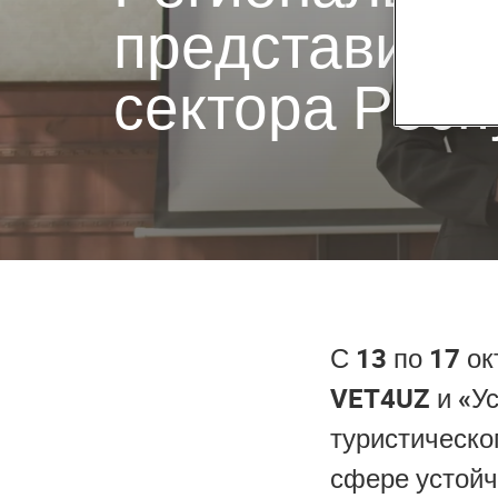
представител
сектора Респ
С 13 по 17 о
VET4UZ и «Ус
туристическо
сфере устойч