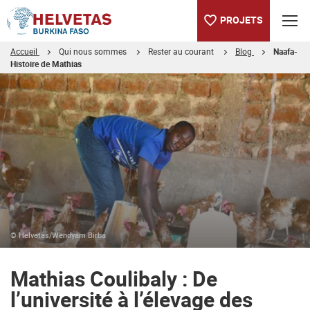
PROJETS
Accueil
Qui nous sommes
Rester au courant
Blog
Naafa-
Histoire de Mathias
Table des matières
Mathias Coulibaly : De l’université à l’élevage des poules
© Helvetas/Wendyam Birba
Mathias Coulibaly : De
l’université à l’élevage des