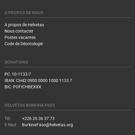
A PROPOS DE NOUS
A propos de Helvetas
Nous contacter
Postes vacantes
Code de Déontologie
DONATIONS
PC: 10-1133-7
IBAN: CH42 0900 0000 1000 1133 7
BIC: POFICHBEXXX
HELVETAS BURKINA FASO
Tél.:
+226 25 36 37 73
E-Mail:
BurkinaFaso@helvetas.org