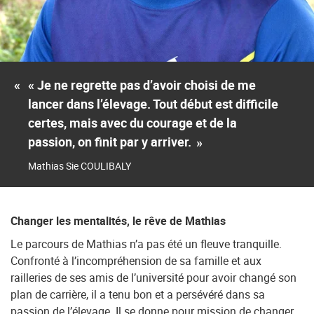
«
« Je ne regrette pas d’avoir choisi de me
lancer dans l’élevage. Tout début est difficile
certes, mais avec du courage et de la
passion, on finit par y arriver.
»
Mathias Sie COULIBALY
Changer les mentalités, le rêve de Mathias
Le parcours de Mathias n’a pas été un fleuve tranquille.
Confronté à l’incompréhension de sa famille et aux
railleries de ses amis de l’université pour avoir changé son
plan de carrière, il a tenu bon et a persévéré dans sa
passion de l’élevage. Il se donne pour mission de changer