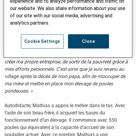
experience and to analyze performance and traffic on
l’entrepreneuriat. Avec peu de moyens, il construit son
our website. We also share information about your use
poulailler :
« J’ai fait 4 ans d’étude en droit à l’Université de
of our site with our social media, advertising and
Ouagadougou. Pour subvenir à mes besoins en attendant
analytics partners.
d’avoir du boulot ou être admis à un concours, je me suis
lancé dans le markéting de proximité. C’est dans cette
activité que j’ai pris conscience que l’on pouvait réussir
Cookie Settings
Close
autrement qu’en étant dans un bureau ou en étant admis à
un concours de la fonction publique. J’ai donc décidé de
créer ma propre entreprise, de sortir de la pauvreté grâce à
mes efforts personnels. C’est ainsi que je suis revenu au
village après le décès de mon papa, afin de m’occuper de
ma mère et mettre en place mon élevage de poules
pondeuses. »
Autodidacte, Mathias a appris le métier dans le tas. Avec
l’aide de son beau-frère, il acquiert les bases du
fonctionnement d’un élevage. Il commence avec 550
poules qui équivalent à la capacité d’accueil de son
poulailler actuel. Avec ce nombre, Mathias a une