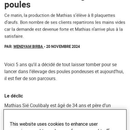
poules
Ce matin, la production de Mathias s’élève à 8 plaquettes
d’œufs. Bon nombre de ses clients repartirons les mains vides
car la demande est devenue forte et Mathias n’arrive plus à la
satisfaire.
PAR:
WENDYAM BIRBA
- 20 NOVEMBRE 2024
Voici 5 ans qu’il a décidé de tout laisser tomber pour se
lancer dans l’élevage des poules pondeuses et aujourd’hui,
il est fier de son parcours.
Le déclic
Mathias Sié Coulibaly est âgé de 34 ans et père d’un
enfant. Il habite à Toussiana, ville située à 45 km de Bobo-
Dioulasso la capitale économique du Burkina Faso. Depuis
This website uses cookies to enhance user
2019, après ses études de droit, il s’est lancé dans