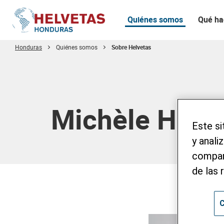
Quiénes somos
Qué h
Honduras
Quiénes somos
Sobre Helvetas
Tabla de contenido
Michèle Heeb
Este si
y anali
compart
de las 
C