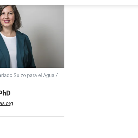
riado Suizo para el Agua /
 PhD
as.org