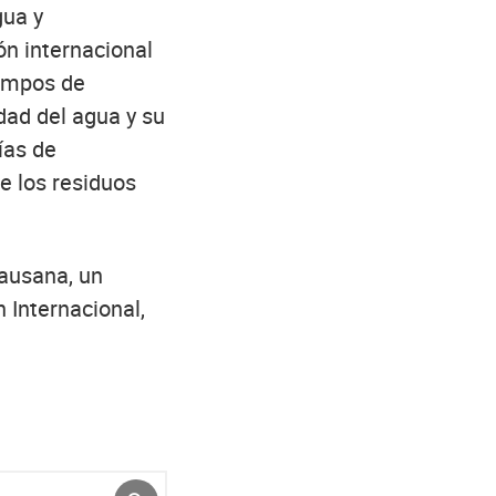
gua y
ón internacional
campos de
idad del agua y su
ías de
de los residuos
Lausana, un
 Internacional,