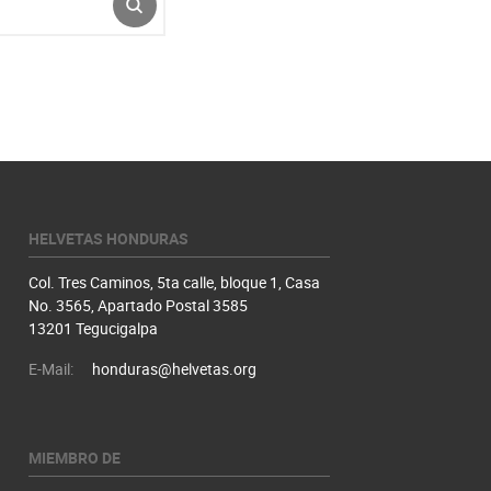
ENVIAR
HELVETAS HONDURAS
Col. Tres Caminos, 5ta calle, bloque 1, Casa
No. 3565, Apartado Postal 3585
13201 Tegucigalpa
E-Mail:
honduras@helvetas.org
MIEMBRO DE