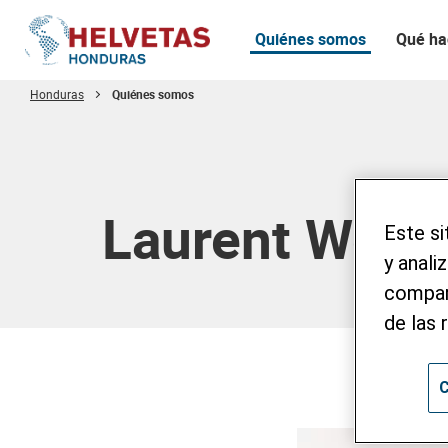
Quiénes somos
Qué h
Honduras
Quiénes somos
Tabla de contenido
Laurent Wehrl
Este si
y anali
compart
de las 
C