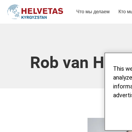
Что мы делаем
Кто м
Table Of Content
Rob van Hout
This w
analyze
informa
adverti