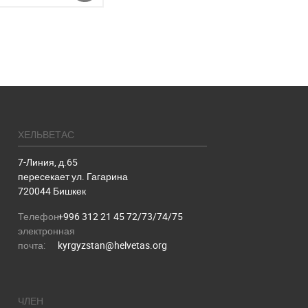
ХЕЛЬВЕТАС
7-Линия, д.65
пересекает ул. Гагарина
720044 Бишкек
Телефон:
+996 312 21 45 72/73/74/75
электронная
почта:
kyrgyzstan@helvetas.org
ЧЛЕН