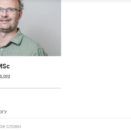
 MSc
s.org
ОГУ
слово