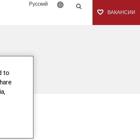
Русский
Поиск
ВАКАНСИИ
d to
share
a,