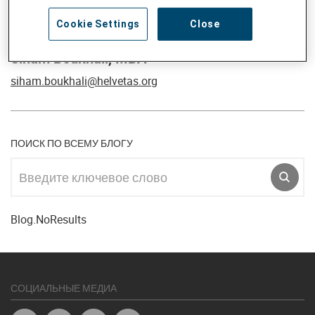
Cookie Settings
Close
Siham Boukhali, MBA
siham.boukhali@helvetas.org
ПОИСК ПО ВСЕМУ БЛОГУ
Введите ключевое слово
SR.S
Blog.NoResults
СОЦИАЛЬНЫЕ МЕДИА