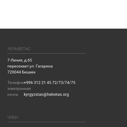
ХЕЛЬВЕТАС
7-Линия, д.65
пересекает ул. Гагарина
720044 Бишкек
Телефон:
+996 312 21 45 72/73/74/75
электронная
почта:
kyrgyzstan@helvetas.org
ЧЛЕН