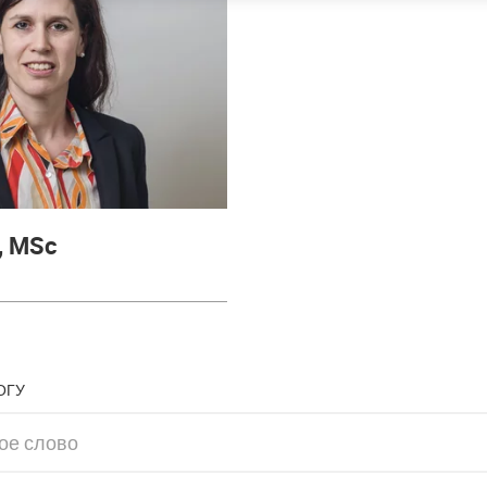
, MSc
ОГУ
слово