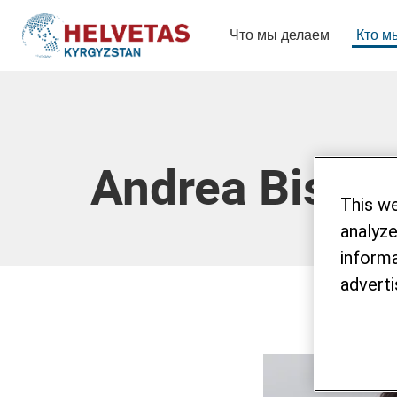
Что мы делаем
Кто м
Table Of Content
Andrea Bisch
This w
analyze
informa
adverti