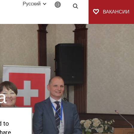
Русский
Поиск
ВАКАНСИИ
сали Меморандум о взаимопонимании
а
d to
share