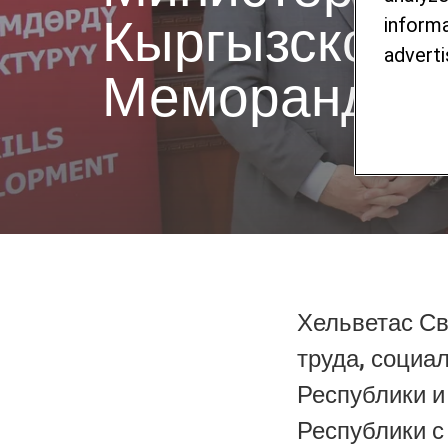
Кыргызской 
informa
adverti
Меморандум 
Хельветас Св
труда, социа
Республики и
Республики с