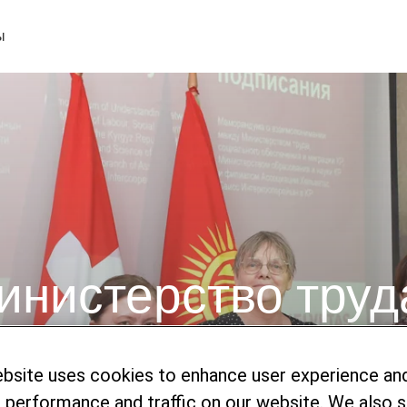
ы
и Министерство образования Кыргызской Республики подпи
инистерство труд
еспублики, и
о образования
ebsite uses cookies to enhance user experience an
 performance and traffic on our website. We also 