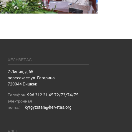
ХЕЛЬВЕТАС
7-Линия, д.65
пересекает ул. Гагарина
720044 Бишкек
Телефон:
+996 312 21 45 72/73/74/75
электронная
почта:
kyrgyzstan@helvetas.org
ЧЛЕН