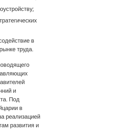
оустройству;
тратегических
содействие в
рынке труда.
ководящего
ставляющих
тавителей
нний и
та. Под
йцарии в
за реализацией
там развития и