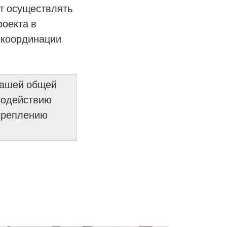
ет осуществлять
роекта в
 координации
нашей общей
содействию
укреплению