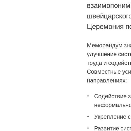
взаимопонима
швейцарского
Церемония по
Меморандум зна
улучшение сист
труда и содейс
Совместные уси
направлениях:
Содействие з
неформальног
Укрепление с
Развитие сис