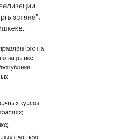
реализации
ргызстане".
ишкеке.
правленного на
ию на рынке
еспублике.
вых
рочных курсов
траслях;
ке;
ьных навыков;