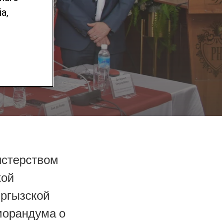
сали
a,
нии
истерством
кой
ыргызской
морандума о