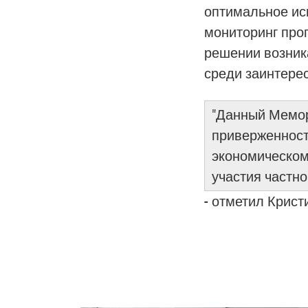
оптимальное исп
мониторинг прог
решении возник
среди заинтере
"Данный Мемор
приверженност
экономическом
участия частно
- отметил Крист