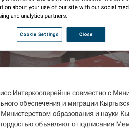
Республики подпи
tion about your use of our site with our social medi
sing and analytics partners.
о взаимопонима
Cookie Settings
Close
исс Интеркооперейшн совместно с Мин
льного обеспечения и миграции Кыргызс
 Министерством образования и науки К
 гордостью объявляют о подписании Ме