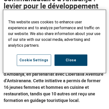
levier pour le développement
local
This website uses cookies to enhance user
experience and to analyze performance and traffic on
our website. We also share information about your use
Dans le cadre du projet MIASA, Helvetas aide les
of our site with our social media, advertising and
jeunes à acquérir des compétences
analytics partners.
professionnelles dans des métiers liés à des
secteurs porteurs. Ainsi de novembre 2025 à
janvier 2026, une formation combinée en tourisme
Cookie Settings
Close
communautaire a été organisée dans le district
d'Ambanja, en partenariat avec Libertalia Aventure
d’Antsiranana. Cette initiative a permis de former
16 jeunes femmes et hommes en cuisine et
restauration, tandis que 10 autres ont reçu une
formation en guidage touristique local.