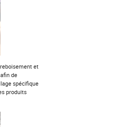
u reboisement et
afin de
llage spécifique
es produits