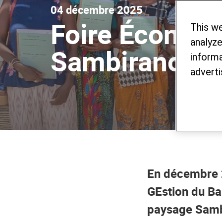
04 décembre 2025
Foire Économ
This w
analyze
Sambirano (FE
informa
adverti
En décembre 2
GEstion du Ba
paysage Samb