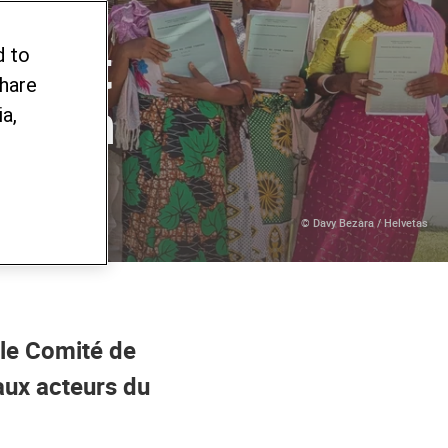
rsant
d to
share
ition
a,
© Davy Bezara / Helvetas
le Comité de
aux acteurs du