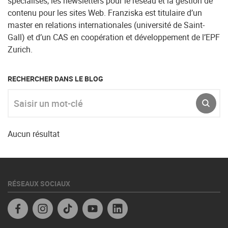
spécialisés, les newsletters pour le réseau et la gestion de
contenu pour les sites Web. Franziska est titulaire d’un
master en relations internationales (université de Saint-
Gall) et d’un CAS en coopération et développement de l’EPF
Zurich.
RECHERCHER DANS LE BLOG
Saisir un mot-clé
ENVO
Aucun résultat
RÉSEAUX SOCIAUX
Facebook
Instagram
TikTok
YouTube
Linkedin