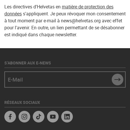
Les directives d'Helvetas en
matière de protection des
données
s'appliquent. Je peux révoquer mon consentement
à tout moment par e-mail à news@helvetas.org avec effet
pour l'avenir. En outre, un lien permettant de se désabonner
est indiqué dans chaque newsletter.
S’ABONNER AUX E-NEWS
E-Mail
SUBM
RÉSEAUX SOCIAUX
Facebook
Instagram
TikTok
YouTube
Linkedin