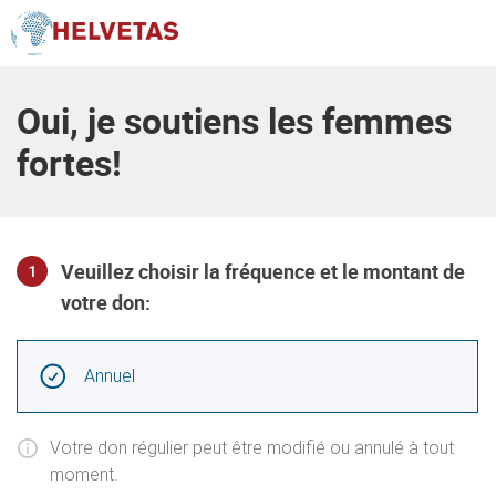
Table des matières
Oui, je soutiens les femmes
fortes!
Veuillez choisir la fréquence et le montant de
1
votre don:
Choisir la fréquence et le montant du don
Intervals réguliers
Annuel
Votre don régulier peut être modifié ou annulé à tout
moment.