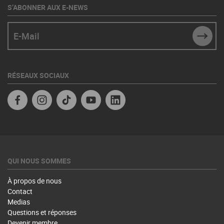
S’ABONNER AUX E-NEWS
E-Mail
SUBM
RÉSEAUX SOCIAUX
Facebook
Instagram
TikTok
YouTube
Linkedin
QUI NOUS SOMMES
À propos de nous
Contact
Medias
Questions et réponses
Devenir membre