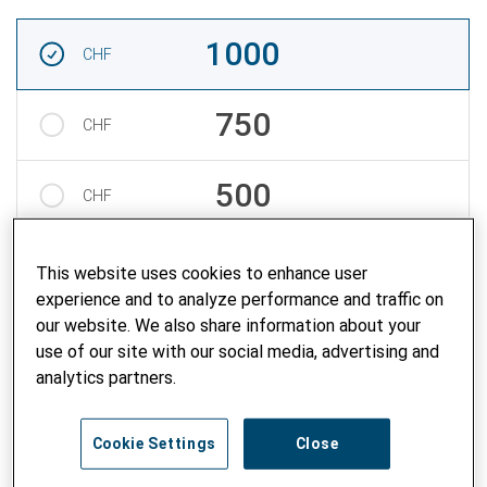
Montant
1000
CHF
750
CHF
500
CHF
Montant personnalisé
CHF
This website uses cookies to enhance user
experience and to analyze performance and traffic on
our website. We also share information about your
use of our site with our social media, advertising and
Veuillez choisir un mode de paiement:
2
analytics partners.
Mode de paiement
Cookie Settings
Close
TWINT