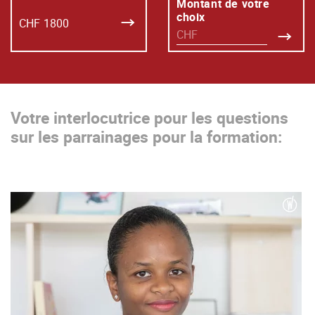
Montant de votre
choix
CHF
1800
Votre interlocutrice pour les questions
sur les parrainages pour la formation: