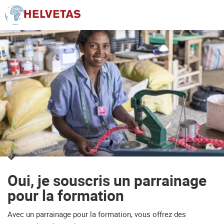
Table des matières
Oui, je souscris un parrainage pour la formation
Parrainage pour la formation
Votre interlocutrice pour les questions sur les parrainages pour 
© Flurina Rothenberger
Oui, je souscris un parrainage
pour la formation
Avec un parrainage pour la formation, vous offrez des