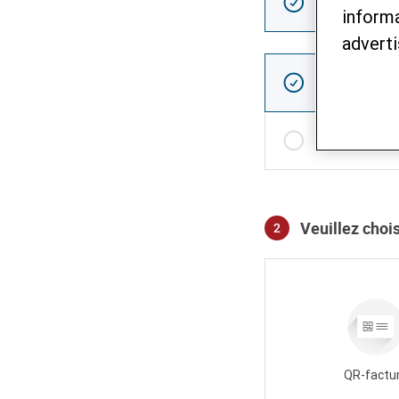
Unique
informa
adverti
Montant
CHF
CHF
Veuillez choi
2
Mode de paiement
QR-factu