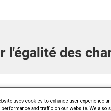
r l'égalité des ch
ir la fréquence et le montant de votre don:
ebsite uses cookies to enhance user experience an
et le montant du don
 performance and traffic on our website. We also 