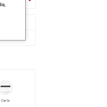
ia,
lisé
Carte