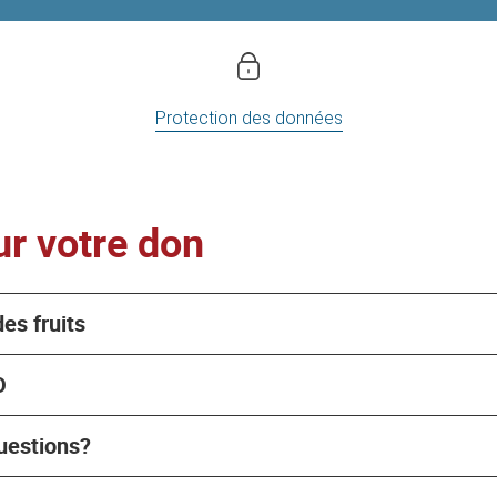
Protection des données
r votre don
es fruits
O
uestions?