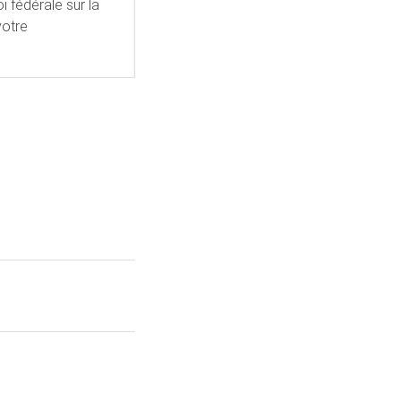
i fédérale sur la
votre