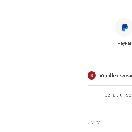
PayPal
Veuillez sais
3
Profil
Je fais un d
Civilité