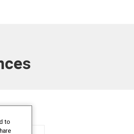
ances
d to
share