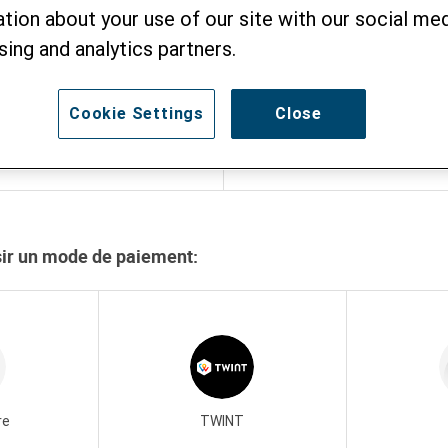
Mensuel
tion about your use of our site with our social med
sing and analytics partners.
300
240
CHF
Cookie Settings
Close
180
Montant personna
CHF
sir un mode de paiement:
re
TWINT