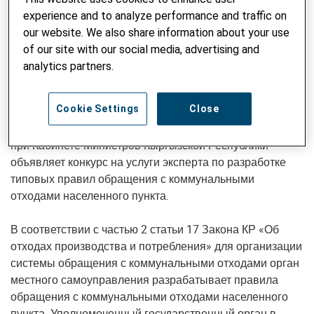
experience and to analyze performance and traffic on
Проект нацелен на оказание вклада в улучшение
our website. We also share information about your use
качества и доступа услуг, предоставляемых
of our site with our social media, advertising and
муниципалитетами для своего населения путем
analytics partners.
внедрения системных изменений на местном уровне.
Проект в рамках работ по оказанию экспертной
Cookie Settings
Close
поддержки Государственному агентству по делам
государственной службы и местного самоуправления
при Кабинете Министров Кыргызской Республики
объявляет конкурс на услуги эксперта по разработке
типовых правил обращения с коммунальными
отходами населенного пункта.
В соответствии с частью 2 статьи 17 Закона КР «Об
отходах производства и потребления» для организации
системы обращения с коммунальными отходами орган
местного самоуправления разрабатывает правила
обращения с коммунальными отходами населенного
пункта. Уполномоченный государственный орган в