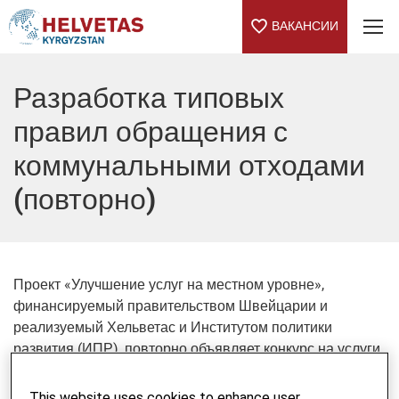
ВАКАНСИИ
Table Of Content
Разработка типовых
правил обращения с
коммунальными отходами
(повторно)
Проект «Улучшение услуг на местном уровне»,
финансируемый правительством Швейцарии и
реализуемый Хельветас и Институтом политики
развития (ИПР), повторно объявляет конкурс на услуги
эксперта по разработке типовых правил обращения с
коммунальными отходами населенного пункта
This website uses cookies to enhance user