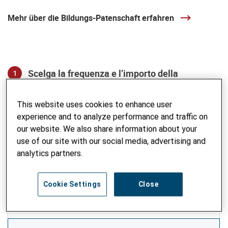
Mehr über die Bildungs-Patenschaft erfahren
Scelga la frequenza e l’importo della
1
donazione
This website uses cookies to enhance user
Scegli la frequenza e l’importo della donazione
Intervalli ricorrenti
experience and to analyze performance and traffic on
Ogni anno
our website. We also share information about your
use of our site with our social media, advertising and
analytics partners.
La sua donazione ricorrente può essere modificata o
cancellata in ogni momento
Cookie Settings
Close
Importo
360
CHF