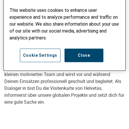
Corris AG in der ganzen Schweiz durchführen, suchen wir
This website uses cookies to enhance user
begeisterungsfähige und engagierte Dialoger:innen.
experience and to analyze performance and traffic on
our website. We also share information about your use
DEINE AUFGABEN
of our site with our social media, advertising and
analytics partners.
Du sprichst im Namen von Helvetas Passantinnen und
Passanten an und gewinnst mit Deinen starken
kommunikativen Fähigkeiten und Deiner
Cookie Settings
Close
Begeisterungsfähigkeit neue Patinnen und Paten für unsere
weltweiten Wasserprojekte. Du arbeitest dabei in einem
kleinen motivierten Team und wirst vor und während
Deinen Einsätzen professionell geschult und begleitet. Als
Dialoger:in bist Du die Visitenkarte von Helvetas,
informierst über unsere globalen Projekte und setzt dich für
eine gute Sache ein.