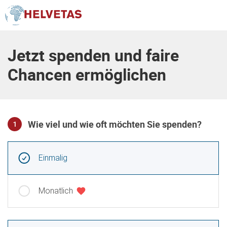
Inhaltsverzeichnis
Jetzt spenden und faire
Chancen ermöglichen
Wie viel und wie oft möchten Sie spenden?
1
Frequenz und Betrag der Spende wählen
Wiederkehrende Intervalle
Einmalig
Monatlich
Betrag auswählen