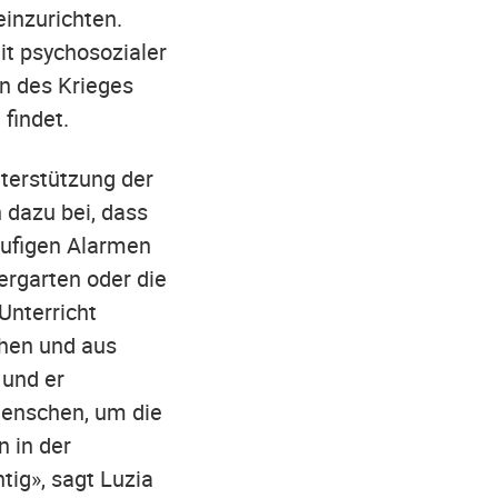
inzurichten.
it psychosozialer
n des Krieges
 findet.
nterstützung der
 dazu bei, dass
äufigen Alarmen
ergarten oder die
Unterricht
chen und aus
 und er
 Menschen, um die
 in der
tig», sagt Luzia