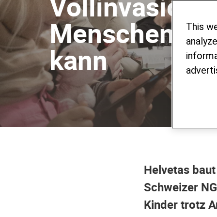
Vollinvasion:
Menschen, wo
This w
analyze
kann
informa
adverti
Helvetas baut 
Schweizer NGO
Kinder trotz 