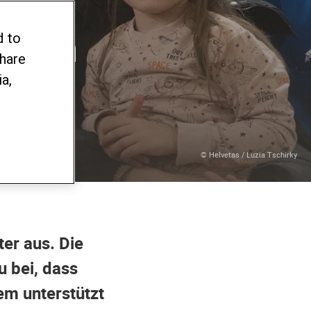
zt
elfen
d to
share
a,
© Helvetas / Luzia Tschirky
ter aus. Die
u bei, dass
em unterstützt