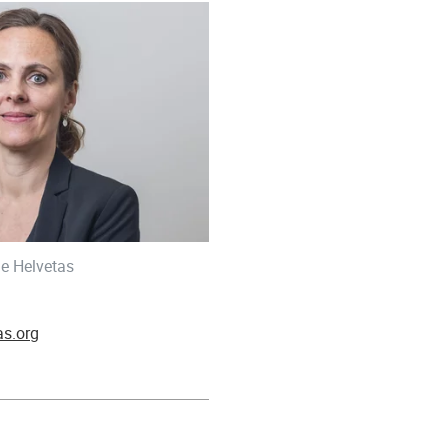
e Helvetas
as.org