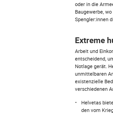
oder in die Arme
Baugewerbe, wo 
Spengler:innen 
Extreme h
Arbeit und Einko
entscheidend, um
Notlage gerät. H
unmittelbaren Ang
existenzielle Bed
verschiedenen An
Helvetas biete
den vom Krieg