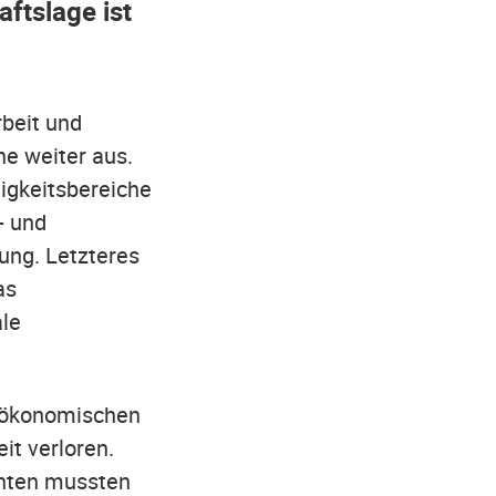
aftslage ist
beit und
ne weiter aus.
tigkeitsbereiche
- und
ung. Letzteres
as
ale
n ökonomischen
it verloren.
chten mussten